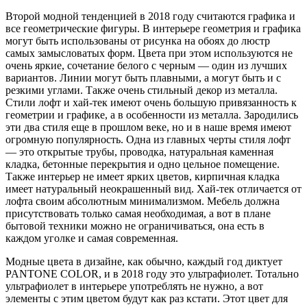
Второй модной тенденцией в 2018 году считаются графика и
все геометрические фигуры. В интерьере геометрия и графика
могут быть использованы от рисунка на обоях до люстр
самых замысловатых форм. Цвета при этом используются не
очень яркие, сочетание белого с черным — один из лучших
вариантов. Линии могут быть плавными, а могут быть и с
резкими углами. Также очень стильный декор из металла.
Стили лофт и хай-тек имеют очень большую привязанность к
геометрии и графике, а в особенности из металла. Зародились
эти два стиля еще в прошлом веке, но и в наше время имеют
огромную популярность. Одна из главных черты стиля лофт
— это открытые трубы, проводка, натуральная каменная
кладка, бетонные перекрытия и одно цельное помещение.
Также интерьер не имеет ярких цветов, кирпичная кладка
имеет натуральный неокрашенный вид. Хай-тек отличается от
лофта своим абсолютным минимализмом. Мебель должна
присутствовать только самая необходимая, а вот в плане
бытовой техники можно не ограничиваться, она есть в
каждом уголке и самая современная.
Модные цвета в дизайне, как обычно, каждый год диктует
PANTONE COLOR, и в 2018 году это ультрафиолет. Тотально
ультрафиолет в интерьере употреблять не нужно, а вот
элементы с этим цветом будут как раз кстати. Этот цвет для