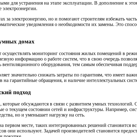
ными для устранения на этапе эксплуатации. В дополнение к это
е электроэнергии.
тах за электроэнергию, но и помогают строителям избежать час
томатические уведомления о необходимости их замены. Это спос
 умных домах
т осуществлять мониторинг состояния жилых помещений в режим
лезную информацию о работе систем, что в свою очередь позвол
ть вентиляционного оборудования, тем самым обеспечивая подде
ляет значительно снижать затраты по гарантиям, что имеет важ
ов на гарантийные обращения, и наличие интеллектуальных сист
ский подход
, которые обсуждаются в связи с развитием умных технологий.
ые о текущем состоянии сетей и инфраструктуры. Например, сис
дства, но и уменьшает нагрузку на сеть.
 на первом месте, таких интегрированных решений становится вс
рсов они используют. Задачей производителей становится предос
и покупке.