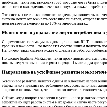
проблемы, такие как заморозка труб, которые могут быть слож
отопления и охлаждения, качество воздуха, а также потреблени
Эти системы не только помогают владельцам экономить на сче
система может отслеживать состояние фильтров, отправляя ав
пользователям экономить до 15% на энергозатратах.
Мониторинг и управление энергопотреблением в
Современные системы умных домов, такие как RIoT, позволяю
уровнях влажности. Это позволяет собственникам получать по
Например, такая система может отслеживать работоспособнос
По словам Брайана МаКкарти, такая проактивная система позво
показывает, что компании теряют порядка 1 миллиарда доллар
Направление на устойчивое развитие и экологиче
Устойчивое развитие является одним из ключевых направлений
эффективно управлять потреблением ресурсов, используя данн
энергии в пиковые часы, что не только помогает сэкономить сре
Сейчас, когда вопросы экологии и устойчивого развития стоят
эффективно идет работа систем в их домах и какую часть ресу
позволит пользователям делать более обоснованные выборы пр