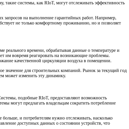
му, такие системы, как RIoT, могут отслеживать эффективность
тых запросов на выполнение гарантийных работ. Например,
обствует не только комфортному проживанию, но и позволяет
е реального времени, обрабатывая данные о температуре и
яет им вовремя реагировать на возникающие проблемы.
ржание качественной циркуляции воздуха в помещении.
ное значение для строительных компаний. Рынок за текущий год
ем может изменить эту динамику.
 Системы, подобные RIoT, предоставляют возможность
темы могут предлагать владельцам сократить потребление
е больше, и потребителям нужно отслеживать, насколько
тавление доступных данных о состоянии устройств, что