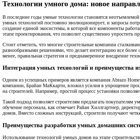
Технологии умного дома: новое направл
В последние годы умные технологии становятся неотъемлемой ч
умных технологий постоянно эволюционирует, и запросы потре
создание единой экосистемы, в которой все компоненты работа
этапе проектирования, что позволит существенно упростить пр
Стоит отметить, что многие строительные компании сталкиваю
разнообразными решениями, что делает интеграцию все более с
менее, правильная стратегия и преднамеренное внедрение те
Интеграция умных технологий и преимущества и
Одним из успешных примеров является компания Abrazo Homes,
компании, Брайан МаКкарти, вложил усилия в упрощение проце
на строителей. Например, простой процесс установки позволяе
Такой подход позволяет строителям предлагать покупателям у
обучение персонала, как отмечает Райан Хиллгартнер, директо
домов. Вместо сложных инструкций, строители получают четкие
Преимущества разработки умных домашних систем
Использование технологий умных домов на этапе строительст