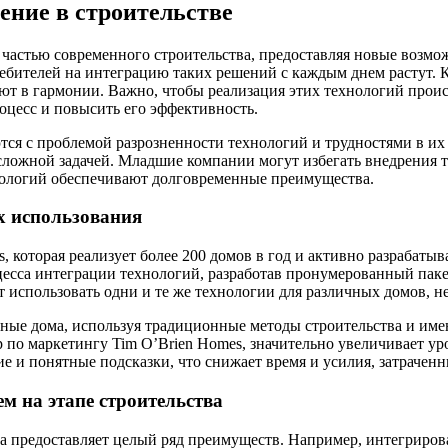
ение в строительстве
астью современного строительства, предоставляя новые возможн
бителей на интеграцию таких решений с каждым днем растут. Кл
ют в гармонии. Важно, чтобы реализация этих технологий происх
оцесс и повысить его эффективность.
тся с проблемой разрозненности технологий и трудностями в и
ложной задачей. Младшие компании могут избегать внедрения та
хнологий обеспечивают долговременные преимущества.
х использования
 которая реализует более 200 домов в год и активно разрабаты
сса интеграции технологий, разработав пронумерованный пакет
т использовать одни и те же технологии для различных домов, н
мные дома, используя традиционные методы строительства и им
р по маркетингу Tim O’Brien Homes, значительно увеличивает ур
 и понятные подсказки, что снижает время и усилия, затраченн
 на этапе строительства
ва предоставляет целый ряд преимуществ. Например, интегрир