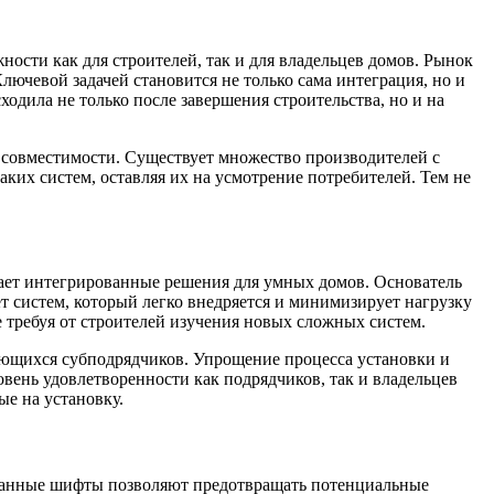
ости как для строителей, так и для владельцев домов. Рынок
ючевой задачей становится не только сама интеграция, но и
одила не только после завершения строительства, но и на
х совместимости. Существует множество производителей с
ких систем, оставляя их на усмотрение потребителей. Тем не
вает интегрированные решения для умных домов. Основатель
 систем, который легко внедряется и минимизирует нагрузку
е требуя от строителей изучения новых сложных систем.
еющихся субподрядчиков. Упрощение процесса установки и
овень удовлетворенности как подрядчиков, так и владельцев
ые на установку.
ованные шифты позволяют предотвращать потенциальные