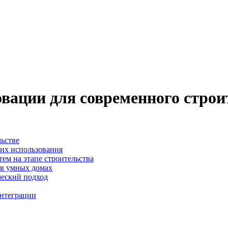
овации для современного строи
льстве
их использования
м на этапе строительства
 в умных домах
ческий подход
интеграции