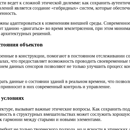
и ведет к сложной этической дилемме: как сохранить аутентично
влений является создание «гибридных» систем, которые обеспеч
енность.
лжны адаптироваться к изменениям внешней среды. Современное
ют зданию «двигаться» во время землетрясения, при этом миним
х архитектурных решений.
стояния объектов
енные в конструкции, помогают в постоянном отслеживании сос
лах, что предоставляет возможность проводить своевременные 
ием данных сенсоров позволяют не только улучшить процесс ко
ать данные о состоянии зданий в реальном времени, что позво
 привносит в них современный контроль и управление.
 условиях
ектуре, вызывает важные этические вопросы. Как сохранить под
ачность в структурных вмешательствах может сослужить хорошу
я к гармонии между старыми и новыми элементами.
бует не только творческого подхода, но и ясности в этических 