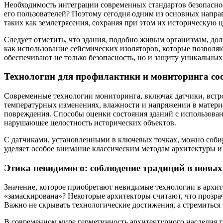
Необходимость интеграции современных стандартов безопасност
его пользователей? Поэтому сегодня одним из основных напра
таких как землетрясения, сохраняя при этом их историческую ц
Следует отметить, что здания, подобно живым организмам, до
как использование сейсмических изоляторов, которые позволя
обеспечивают не только безопасность, но и защиту уникальны
Технологии для профилактики и мониторинга со
Современные технологии мониторинга, включая датчики, встро
температурных изменениях, влажности и напряжении в материа
повреждения. Способы оценки состояния зданий с использован
нарушающее целостность исторических объектов.
С датчиками, установленными в ключевых точках, можно собир
уделяет особое внимание классическим методам архитектуры и
Этика невидимого: соблюдение традиций в новых
Значение, которое приобретают невидимые технологии в архит
«замаскирована»? Некоторые архитекторы считают, что прозр
Важно не скрывать технологические достижения, а стремитьс
В современном мире герметичность архитектурного наследия тре