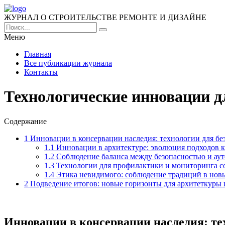
ЖУРНАЛ О СТРОИТЕЛЬСТВЕ РЕМОНТЕ И ДИЗАЙНЕ
Меню
Главная
Все публикации журнала
Контакты
Технологические инновации д
Содержание
1
Инновации в консервации наследия: технологии для бе
1.1
Инновации в архитектуре: эволюция подходов к
1.2
Соблюдение баланса между безопасностью и ау
1.3
Технологии для профилактики и мониторинга с
1.4
Этика невидимого: соблюдение традиций в нов
2
Подведение итогов: новые горизонты для архитеткуры 
Инновации в консервации наследия: те