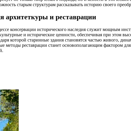
зможность старым структурам рассказывать историю своего преоб
ля архитеткуры и реставрации
цессе консервации исторического наследия служит мощным инст
культурные и исторические ценности, обеспечивая при этом вы
аря которой старинные здания становятся частью живого, дина
 методы реставрации станет основополагающим фактором для д
й.