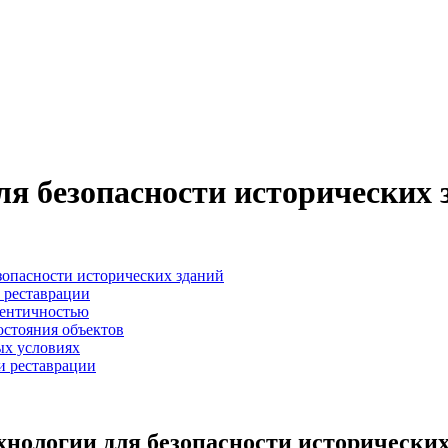
ля безопасности исторических 
зопасности исторических зданий
 реставрации
тентичностью
остояния объектов
ых условиях
и реставрации
хнологии для безопасности исторических