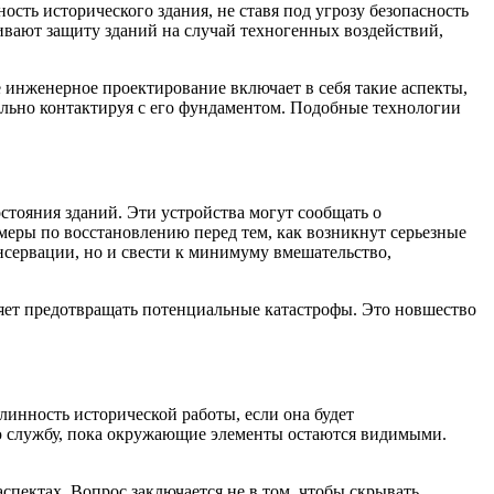
сть исторического здания, не ставя под угрозу безопасность
ивают защиту зданий на случай техногенных воздействий,
 инженерное проектирование включает в себя такие аспекты,
ально контактируя с его фундаментом. Подобные технологии
тояния зданий. Эти устройства могут сообщать о
меры по восстановлению перед тем, как возникнут серьезные
нсервации, но и свести к минимуму вмешательство,
ляет предотвращать потенциальные катастрофы. Это новшество
линность исторической работы, если она будет
ю службу, пока окружающие элементы остаются видимыми.
аспектах. Вопрос заключается не в том, чтобы скрывать