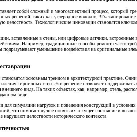
тавляет собой сложный и многоаспектный процесс, который треб
ных решений, таких как углеродное волокно, 3D-сканирование и
ную целостность. Технологические инновации становятся ключом
ции, вставленные в стены, или цифровые датчики, встроенные в
действиям. Например, традиционные способы ремонта часто треб
ы подразумевают уменьшение воздействия на оригинальные эле
реставрации
 становятся основным трендом в архитектурной практике. Одни
усиления кирпичных стен. Это решение позволяет поддерживать
я внешнего вида. На таких объектах, как, например, отель, ра
зданном виде.
и для симуляции нагрузок и поведения конструкций в условиях
аний, что помогает лучше понять их текущее состояние и выяви
не нарушают целостности исторического контекста.
нтичностью