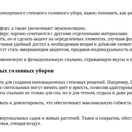
 полноценного стенового головного убора, важно понимать, как 
форт, а также увеличивает звукоизоляцию.
феру; хорошо сочетаются с другими отделочными материалами.
ть, но и сделать акцент на определенных элементах, улучшая ф
ечивая удобный доступ к необходимым вещам и добавляя элемен
гут стать завершающим акцентом, придавая индивидуальность и
гармоничную и функциональную спальню, отражающую вкусы и п
вых головных уборов
и для создания инновационных стеновых решений. Например, L
светильники могут менять цвет и яркость, позволяя адаптирова
ь спальню не только для сна, но и для чтения, отдыха и даже ра
ать и демонтировать, что обеспечивает максимальную гибкость 
вертикальных садов и живых растений. Ткани и покрытия, обес
овья, очищая воздух.