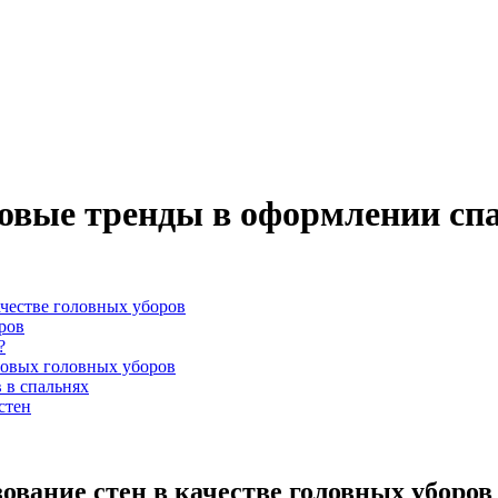
новые тренды в оформлении сп
ачестве головных уборов
ров
?
овых головных уборов
 в спальнях
стен
ование стен в качестве головных уборов