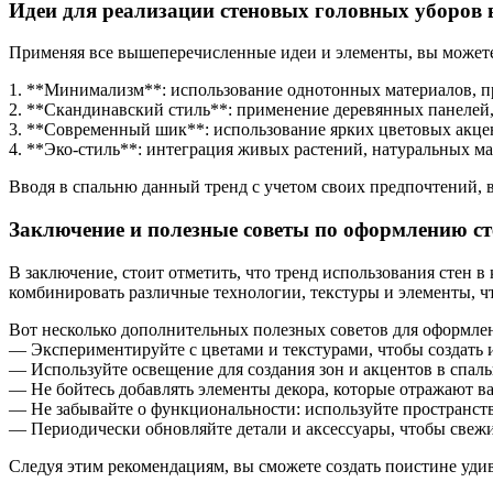
Идеи для реализации стеновых головных уборов 
Применяя все вышеперечисленные идеи и элементы, вы можете
1. **Минимализм**: использование однотонных материалов, пр
2. **Скандинавский стиль**: применение деревянных панелей,
3. **Современный шик**: использование ярких цветовых акцен
4. **Эко-стиль**: интеграция живых растений, натуральных м
Вводя в спальню данный тренд с учетом своих предпочтений, вы
Заключение и полезные советы по оформлению ст
В заключение, стоит отметить, что тренд использования стен 
комбинировать различные технологии, текстуры и элементы, чт
Вот несколько дополнительных полезных советов для оформле
— Экспериментируйте с цветами и текстурами, чтобы создать 
— Используйте освещение для создания зон и акцентов в спаль
— Не бойтесь добавлять элементы декора, которые отражают в
— Не забывайте о функциональности: используйте пространство
— Периодически обновляйте детали и аксессуары, чтобы свежи
Следуя этим рекомендациям, вы сможете создать поистине уди