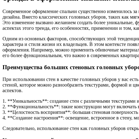
Современное оформление спальни существенно изменилось за п
дизайна. Вместо классических головных уборов, таких как мяг
Это изменение вызвано желанием создать более уникальные, ф
аспектах этого тренда, его особенностях, применении и том, к
Одним из основных факторов, способствующих этой тенденции,
характера и стиля жизни их владельцев. В этом контексте поя
оформления. Например, можно применить обивочные материалы,
его более функциональным, что важно в современных квартир
Преимущества больших стеновых головных убор
При использовании стен в качестве головных уборов у вас ест
стеной, которое можно разнообразить текстурами, формой и ц
аспектов.
1. **Уникальность**: создание стен с различными текстурами 
2. **Функциональность**: такие конструкции могут включать 
3. **Целостность восприятия**: большая стеновая поверхност
4. **Создание настроения**: освещение, встроенное в стену, м
Следовательно, использование стен как головных уборов откры