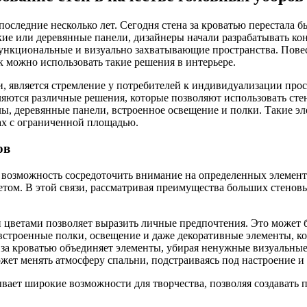
оследние несколько лет. Сегодня стена за кроватью перестала 
кие или деревянные панели, дизайнеры начали разрабатывать ко
ункциональные и визуально захватывающие пространства. Повест
ак можно использовать такие решения в интерьере.
 является стремление у потребителей к индивидуализации прос
вляются различные решения, которые позволяют использовать ст
 деревянные панели, встроенное освещение и полки. Такие элем
ах с ограниченной площадью.
ов
ь возможность сосредоточить внимание на определенных элемент
ветом. В этой связи, рассматривая преимущества больших стено
и цветами позволяет выразить личные предпочтения. Это может б
встроенные полки, освещение и даже декоративные элементы, ко
ь за кроватью объединяет элементы, убирая ненужные визуальны
ожет менять атмосферу спальни, подстраиваясь под настроение и 
вает широкие возможности для творчества, позволяя создавать 