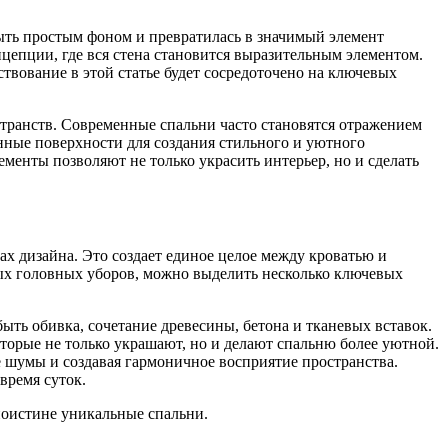
быть простым фоном и превратилась в значимый элемент
нцепции, где вся стена становится выразительным элементом.
вование в этой статье будет сосредоточено на ключевых
транств. Современные спальни часто становятся отражением
енные поверхности для создания стильного и уютного
енты позволяют не только украсить интерьер, но и сделать
ах дизайна. Это создает единое целое между кроватью и
вых головных уборов, можно выделить несколько ключевых
ыть обивка, сочетание древесины, бетона и тканевых вставок.
торые не только украшают, но и делают спальню более уютной.
е шумы и создавая гармоничное восприятие пространства.
время суток.
поистине уникальные спальни.