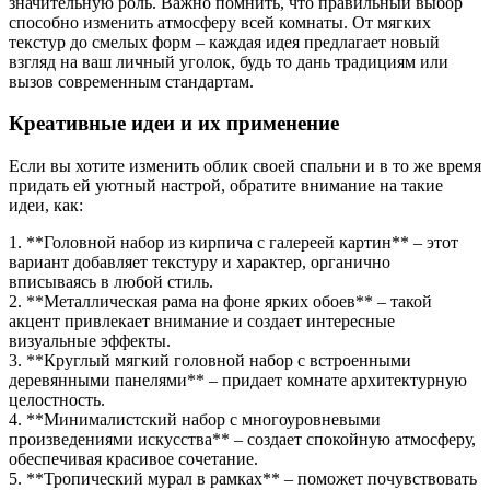
значительную роль. Важно помнить, что правильный выбор
способно изменить атмосферу всей комнаты. От мягких
текстур до смелых форм – каждая идея предлагает новый
взгляд на ваш личный уголок, будь то дань традициям или
вызов современным стандартам.
Креативные идеи и их применение
Если вы хотите изменить облик своей спальни и в то же время
придать ей уютный настрой, обратите внимание на такие
идеи, как:
1. **Головной набор из кирпича с галереей картин** – этот
вариант добавляет текстуру и характер, органично
вписываясь в любой стиль.
2. **Металлическая рама на фоне ярких обоев** – такой
акцент привлекает внимание и создает интересные
визуальные эффекты.
3. **Круглый мягкий головной набор с встроенными
деревянными панелями** – придает комнате архитектурную
целостность.
4. **Минималистский набор с многоуровневыми
произведениями искусства** – создает спокойную атмосферу,
обеспечивая красивое сочетание.
5. **Тропический мурал в рамках** – поможет почувствовать