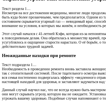
Текст раздела 1…
Несмотря на все достижения медицины, многие люди продолжаю
быть куда более прозаичными, чем предполагается. Одним из та
состоянием скрывается угарный газ — невидимый враг, способ
внимание на условия, в которых мы живём, и необходимость ре
Этот случай начался с 41-летней Кэфи, которая из-за непонят
к повседневным делам. Она обратилась к множеству врачей, про
усугублялось и ощущение старости нарастало. О её борьбе, о 
действительно трудной задачей.
Неожиданные находки при ремонте
Текст подраздела 1…
Необходимость в проведении ремонта вновь заставила женщину 
так с отопительной системой. После тщательного осмотра выясн
вся семья постепенно подвергалась эффекту «медленного отрав
настоящей находкой для здоровья, и заставляют задуматься над
Данный случай научил нас, что не всегда нужно быть мастером
они могут скрывать угрозу, которую вы не ожидаете. Установк
угрожать вашему здоровью. Подобные случаи напоминают о том,