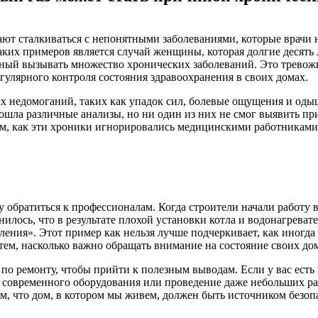
т сталкиваться с непонятными заболеваниями, которые врачи н
ких примеров является случай женщины, которая долгие десять ле
ный вызывать множество хронических заболеваний. Это тревожн
гулярного контроля состояния здравоохранения в своих домах.
ных недомоганий, таких как упадок сил, болевые ощущения и оды
шла различные анализы, но ни один из них не смог выявить прич
том, как эти хроники игнорировались медицинскими работниками,
обратиться к профессионалам. Когда строители начали работу в 
илось, что в результате плохой установки котла и водонагревате
ления». Этот пример как нельзя лучше подчеркивает, как иногда 
 тем, насколько важно обращать внимание на состояние своих до
 по ремонту, чтобы прийти к полезным выводам. Если у вас есть
а современного оборудования или проведение даже небольших ра
 что дом, в котором мы живем, должен быть источником безопас