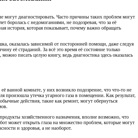
е могут диагностировать. Часто причины таких проблем могут
т боролась с недомоганиями, не подозревая, что за её
ая история, которая показывает, почему важно обращать
шка, оказалась зависимой от посторонней помощи, даже следуя
ину её страданий. За всё это время её состояние только
 можно писать целую книгу, ведь диагностика здесь оказалась
её ванной комнате, у них возникло подозрение, что что-то не
ля произошла утечка угарного газа в помещении. Как результат,
обычные действия, такие как ремонт, могут обернуться
мов.
 продукты хозяйственного назначения, вполне возможно, что
бот может открыть глаза на множество проблем, которые могут
ности и здоровья, а не наоборот.