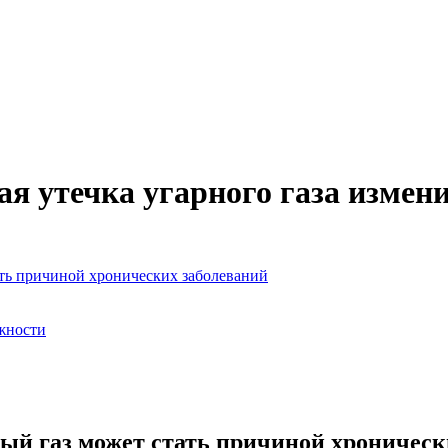
ая утечка угарного газа измен
ать причиной хронических заболеваний
жности
ый газ может стать причиной хроническ