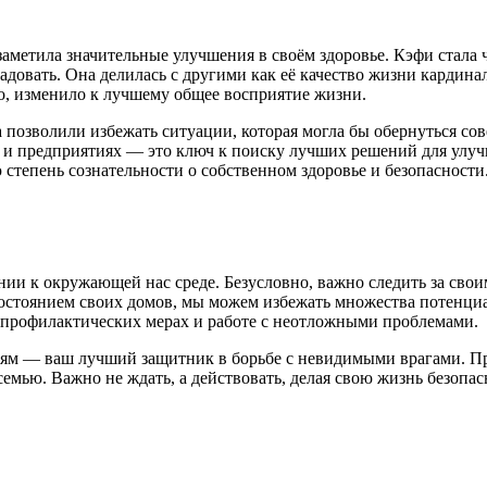
заметила значительные улучшения в своём здоровье. Кэфи стала ч
 радовать. Она делилась с другими как её качество жизни карди
но, изменило к лучшему общее восприятие жизни.
а позволили избежать ситуации, которая могла бы обернуться со
ах и предприятиях — это ключ к поиску лучших решений для улуч
степень сознательности о собственном здоровье и безопасности
ии к окружающей нас среде. Безусловно, важно следить за свои
состоянием своих домов, мы можем избежать множества потенциа
 профилактических мерах и работе с неотложными проблемами.
алям — ваш лучший защитник в борьбе с невидимыми врагами. Пр
емью. Важно не ждать, а действовать, делая свою жизнь безопас