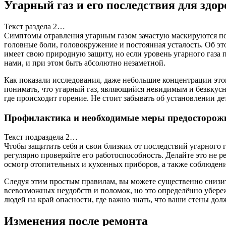
Угарный газ и его последствия для здор
Текст раздела 2…
Симптомы отравления угарным газом зачастую маскируются под
головные боли, головокружение и постоянная усталость. Об эт
имеет свою природную защиту, но если уровень угарного газа п
нами, и при этом быть абсолютно незаметной.
Как показали исследования, даже небольшие концентрации этог
понимать, что угарный газ, являющийся невидимым и безвкусны
где происходит горение. Не стоит забывать об установлении де
Профилактика и необходимые меры предосторож
Текст подраздела 2…
Чтобы защитить себя и свои близких от последствий угарного 
регулярно проверяйте его работоспособность. Делайте это не ре
осмотр отопительных и кухонных приборов, а также соблюдени
Следуя этим простым правилам, вы можете существенно снизить
всевозможных неудобств и поломок, но это определённо убереж
людей на край опасности, где важно знать, что ваши стены д
Изменения после ремонта