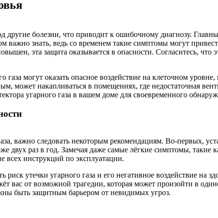
овья
 другие болезни, что приводит к ошибочному диагнозу. Главные 
ом важно знать, ведь со временем такие симптомы могут привес
овышен, эта защита оказывается в опасности. Согласитесь, что э
о газа могут оказать опасное воздействие на клеточном уровне
м, может накапливаться в помещениях, где недостаточная венти
тектора угарного газа в вашем доме для своевременного обнаруж
ности
газа, важно следовать некоторым рекомендациям. Во-первых, уст
же двух раз в год. Замечая даже самые лёгкие симптомы, такие к
е всех инструкций по эксплуатации.
 риск утечки угарного газа и его негативное воздействие на зд
ёт вас от возможной трагедии, которая может произойти в один
олжны быть защитным барьером от невидимых угроз.