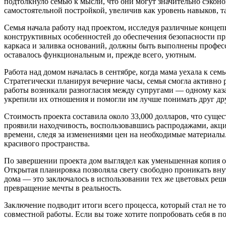
подтолкнуло семью к мысли, что они могут значительно сэконом
самостоятельной постройкой, увеличив как уровень навыков, т
Семья начала работу над проектом, исследуя различные конце
конструктивных особенностей до обеспечения безопасности при
каркаса и заливка оснований, должны быть выполнены професс
оставалось функциональным и, прежде всего, уютным.
Работа над домом началась в сентябре, когда мама уехала к сем
Стратегически планируя вечерние часы, семья смогла активно р
работы возникали разногласия между супругами — одному каза
укрепили их отношения и помогли им лучше понимать друг др
Стоимость проекта составила около 33,000 долларов, что суще
проявили находчивость, воспользовавшись распродажами, акц
времени, следя за изменениями цен на необходимые материалы
красивого пространства.
По завершении проекта дом выглядел как уменьшенная копия 
Открытая планировка позволяла свету свободно проникать вну
дома — это заключалось в использовании тех же цветовых реш
превращение мечты в реальность.
Заключение подводит итоги всего процесса, который стал не т
совместной работы. Если вы тоже хотите попробовать себя в по