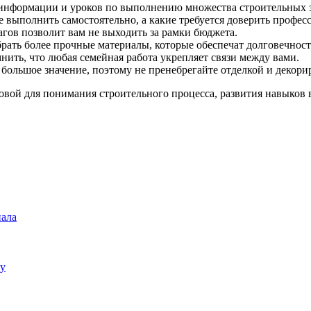
 информации и уроков по выполнению множества строительных з
е выполнить самостоятельно, а какие требуется доверить профе
агов позволит вам не выходить за рамки бюджета.
брать более прочные материалы, которые обеспечат долговечнос
нить, что любая семейная работа укрепляет связи между вами.
большое значение, поэтому не пренебрегайте отделкой и декори
овой для понимания строительного процесса, развития навыков в
нала
ду