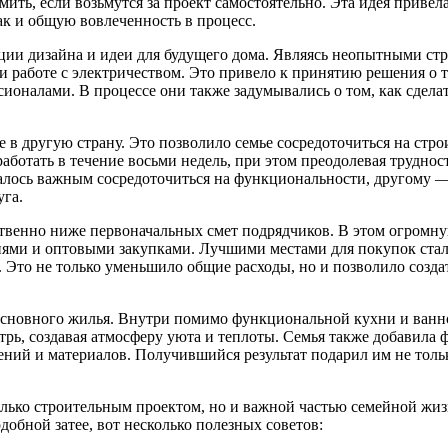
ить, если возьмутся за проект самостоятельно. Эта идея привел
ак и общую вовлеченность в процесс.
пции дизайна и идеи для будущего дома. Являясь неопытными ст
 работе с электричеством. Это привело к принятию решения о то
ионалами. В процессе они также задумывались о том, как сдел
ье в другую страну. Это позволило семье сосредоточиться на стр
аботать в течение восьми недель, при этом преодолевая труднос
лось важным сосредоточиться на функциональности, другому — 
уга.
ственно ниже первоначальных смет подрядчиков. В этом огромну
иями и оптовыми закупками. Лучшими местами для покупок стал
. Это не только уменьшило общие расходы, но и позволило созд
основного жилья. Внутри помимо функциональной кухни и ванн
трь, создавая атмосферу уюта и теплоты. Семья также добавила
ений и материалов. Получившийся результат подарил им не толь
олько строительным проектом, но и важной частью семейной жиз
добной затее, вот несколько полезных советов: