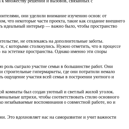
а к множеству решений и вызовов, связанных с
роителями, они уделили внимание изучению основ: от
м, что некоторые части проекта, такие как создание внешнего
ать идеальный интерьер — важно было, чтобы пространство
оительстве, не отвлекаясь на дополнительные заботы.
ти, с которыми столкнулись. Нужно отметить, что в процессе
на эстетике пространства. Однако именно эти споры
ю роль сыграло участие семьи в большинстве работ. Они
и строительные гипермаркеты, где они потратили немало
ать ощущение участия всей семьи в построении уютного и
ой комнаты был создан уютный и светлый жилой уголок.
 финальные штрихи, чтобы соответствовать стилю основного
ко незабываемые воспоминания о совместной работе, но и
ни. Это вдохновляет нас на саморазвитие и учит важности