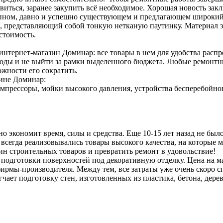
иться, заранее закупить всё необходимое. Хорошая новость закл
ном, давно и успешно существующем и предлагающем широкий ас
, представляющий собой тонкую нетканую паутинку. Материал з
стоимость.
тернет-магазин Доминар: все товары в нем для удобства распр
ходы и не выйти за рамки выделенного бюджета. Любые ремонтны
жности его сократить.
зине Доминар:
мпрессоры, мойки высокого давления, устройства бесперебойно
льно экономит время, силы и средства. Еще 10-15 лет назад не 
е всегда реализовывались товары высокого качества, на которые
ин строительных товаров и превратить ремонт в удовольствие!
я подготовки поверхностей под декоративную отделку. Цена на м
фирмы-производителя. Между тем, все затраты уже очень скоро 
чает подготовку стен, изготовленных из пластика, бетона, дер