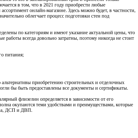
ючается в том, что в 2021 году приобрести любые
сортимент онлайн-магазине. Здесь можно будет, в частности,
начительно облегчает процесс подготовки стен под
еделены по категориям и имеют указание актуальной цены, что
е работы всегда довольно затратны, поэтому никогда не стоит
го питания;
было альтернативы приобретению строительных и отделочных
 могли бы быть предоставлены все документы и сертификаты.
алярный флизелин определяется в зависимости от его
сполна окупаются теми удобствами и преимуществами, которые
ева, ДСП и ДВП.