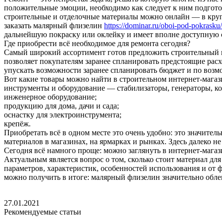
положительные эмоции, необходимо как следует к ним подготов
строительные и отделочные материалы можно онлайн — в круп
заказать малярный флизелин
https://dominar.ru/oboi-pod-pokrasku/
дальнейшую покраску или оклейку и имеет вполне доступную 
Где приобрести всё необходимое для ремонта сегодня?
Самый широкий ассортимент готов предложить строительный ин
позволяет покупателям заранее спланировать предстоящие рас
упускать возможности заранее спланировать бюджет и по возмо
Вот какие товары можно найти в строительном интернет-мага
инструменты и оборудование — стабилизаторы, генераторы, ко
инженерное оборудование;
продукцию для дома, дачи и сада;
оснастку для электроинструмента;
крепёж.
Приобретать всё в одном месте это очень удобно: это значите
материалов в магазинах, на ярмарках и рынках. Здесь далеко н
Сегодня всё намного проще: можно заглянуть в интернет-магаз
Актуальным является вопрос о том, сколько стоит материал дл
параметров, характеристик, особенностей использования и от 
можно получить в итоге: малярный флизелин значительно облег
27.01.2021
Рекомендуемые статьи