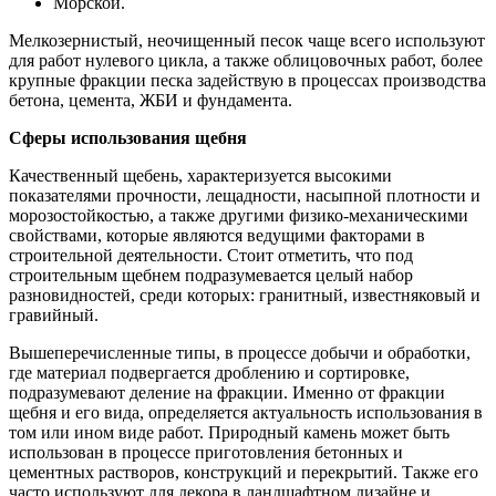
Морской.
Мелкозернистый, неочищенный песок чаще всего используют
для работ нулевого цикла, а также облицовочных работ, более
крупные фракции песка задействую в процессах производства
бетона, цемента, ЖБИ и фундамента.
Сферы использования щебня
Качественный щебень, характеризуется высокими
показателями прочности, лещадности, насыпной плотности и
морозостойкостью, а также другими физико-механическими
свойствами, которые являются ведущими факторами в
строительной деятельности. Стоит отметить, что под
строительным щебнем подразумевается целый набор
разновидностей, среди которых: гранитный, известняковый и
гравийный.
Вышеперечисленные типы, в процессе добычи и обработки,
где материал подвергается дроблению и сортировке,
подразумевают деление на фракции. Именно от фракции
щебня и его вида, определяется актуальность использования в
том или ином виде работ. Природный камень может быть
использован в процессе приготовления бетонных и
цементных растворов, конструкций и перекрытий. Также его
часто используют для декора в ландшафтном дизайне и