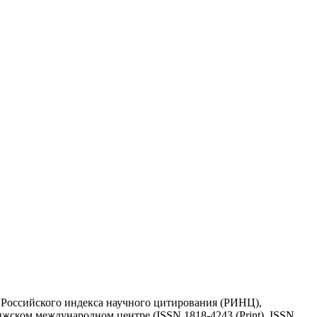
у Российского индекса научного цитирования (РИНЦ),
жском международном центре (ISSN 1818-4243 (Print), ISSN