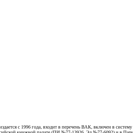
дается с 1996 года, входит в перечень ВАК, включен в систем
ссийской книжной палате (ПИ №77-13926, Эл №77-6092) и в Пари