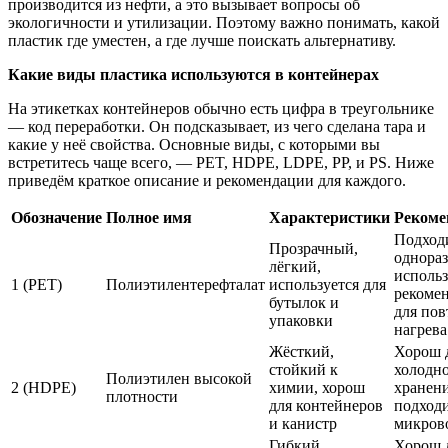
производится из нефти, а это вызывает вопросы об
экологичности и утилизации. Поэтому важно понимать, какой
пластик где уместен, а где лучше поискать альтернативу.
Какие виды пластика используются в контейнерах
На этикетках контейнеров обычно есть цифра в треугольнике
— код переработки. Он подсказывает, из чего сделана тара и
какие у неё свойства. Основные виды, с которыми вы
встретитесь чаще всего, — PET, HDPE, LDPE, PP, и PS. Ниже
приведём краткое описание и рекомендации для каждого.
Обозначение
Полное имя
Характеристики
Рекоме
Подход
Прозрачный,
однора
лёгкий,
использ
1 (PET)
Полиэтилентерефталат
используется для
рекомен
бутылок и
для пов
упаковки
нагрева
Жёсткий,
Хорош 
стойкий к
холодн
Полиэтилен высокой
2 (HDPE)
химии, хорош
хранени
плотности
для контейнеров
подходи
и канистр
микров
Гибкий,
Хорош 