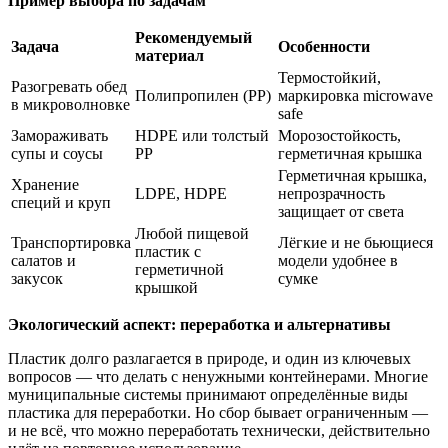
Пример выбора по задачам
Рекомендуемый
Задача
Особенности
материал
Термостойкий,
Разогревать обед
Полипропилен (PP)
маркировка microwave
в микроволновке
safe
Замораживать
HDPE или толстый
Морозостойкость,
супы и соусы
PP
герметичная крышка
Герметичная крышка,
Хранение
LDPE, HDPE
непрозрачность
специй и круп
защищает от света
Любой пищевой
Транспортировка
Лёгкие и не бьющиеся
пластик с
салатов и
модели удобнее в
герметичной
закусок
сумке
крышкой
Экологический аспект: переработка и альтернативы
Пластик долго разлагается в природе, и один из ключевых
вопросов — что делать с ненужными контейнерами. Многие
муниципальные системы принимают определённые виды
пластика для переработки. Но сбор бывает ограниченным —
и не всё, что можно переработать технически, действительно