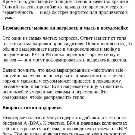
Кроме того, учитывайте толщину стенок и качество крышки.
Тонкий пластик прогибается, крышки со временем теряют
герметичность — и еда быстрее портится или проливается в
сумке.
Безопасность: можно ли нагревать и мыть в посудомойке
Это один из самых частых вопросов. Ответ зависит от типа
пластика и маркировки производителя. Полипропилен (код 5)
обычно выдерживает нагрев в микроволновке и мойку в
посудомойке. PET и PS плохо переносят горячую воду и
нагрев — они могут деформироваться и выделять вещества.
Важно помнить, что даже маркированные «microwave safe»
контейнеры лучше не перегревать: прямой контакт с очень
горячим масляным соусом может привести к локальному
размягчению пластика. Если нагреваете пищу в пластике,
используйте умеренные режимы и перемешивайте
содержимое, чтобы распределить тепло.
Вопросы химии и здоровья
Некоторые пластики могут содержать добавки, в частности
бисфенол А (BPA). К счастью, BPA в значимых количествах
сейчас встречается всё реже, производители отмечают «BPA
free». Тем не менее лучшая практика — не хранить жирную,