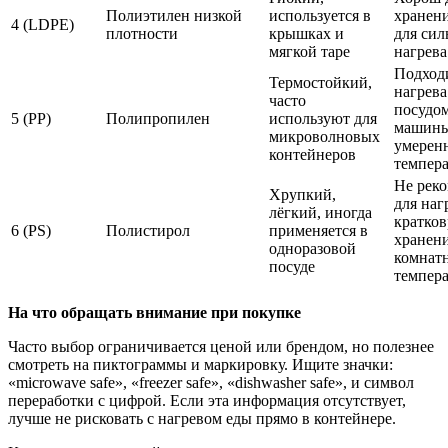
Полиэтилен низкой
используется в
хранени
4 (LDPE)
плотности
крышках и
для сил
мягкой таре
нагрева
Подход
Термостойкий,
нагрева
часто
посудо
5 (PP)
Полипропилен
используют для
машины
микроволновых
умерен
контейнеров
темпер
Не реко
Хрупкий,
для наг
лёгкий, иногда
кратко
6 (PS)
Полистирол
применяется в
хранен
одноразовой
комнат
посуде
темпер
На что обращать внимание при покупке
Часто выбор ограничивается ценой или брендом, но полезнее
смотреть на пиктограммы и маркировку. Ищите значки:
«microwave safe», «freezer safe», «dishwasher safe», и символ
переработки с цифрой. Если эта информация отсутствует,
лучше не рисковать с нагревом еды прямо в контейнере.