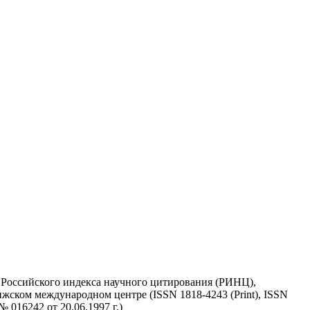
у Российского индекса научного цитирования (РИНЦ),
жском международном центре (ISSN 1818-4243 (Print), ISSN
 016242 от 20.06.1997 г.)