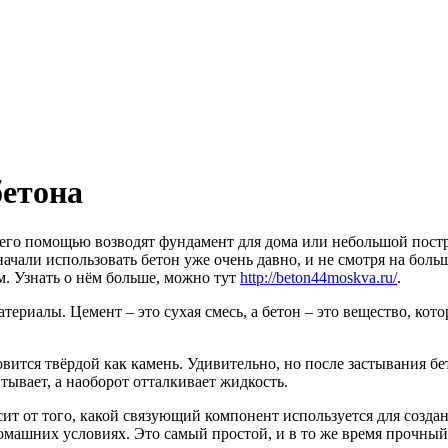
бетона
его помощью возводят фундамент для дома или небольшой пост
чали использовать бетон уже очень давно, и не смотря на больш
. Узнать о нём больше, можно тут
http://beton44moskva.ru/
.
териалы. Цемент – это сухая смесь, а бетон – это вещество, кот
овится твёрдой как камень. Удивительно, но после застывания бе
итывает, а наоборот отталкивает жидкость.
исит от того, какой связующий компонент используется для соз
омашних условиях. Это самый простой, и в то же время прочный