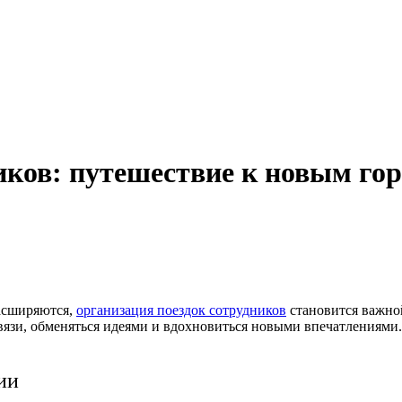
иков: путешествие к новым го
расширяются,
организация поездок сотрудников
становится важной
вязи, обменяться идеями и вдохновиться новыми впечатлениями.
ии