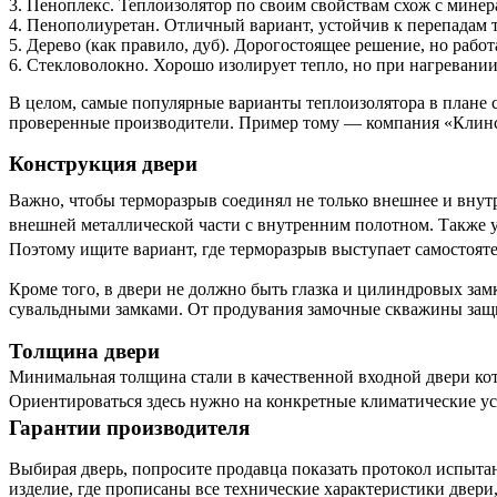
3. Пеноплекс. Теплоизолятор по своим свойствам схож с минера
4. Пенополиуретан. Отличный вариант, устойчив к перепадам т
5. Дерево (как правило, дуб). Дорогостоящее решение, но рабо
6. Стекловолокно. Хорошо изолирует тепло, но при нагревани
В целом, самые популярные варианты теплоизолятора в плане 
проверенные производители. Пример тому — компания «Клинс
Конструкция двери
Важно, чтобы терморазрыв соединял не только внешнее и внутр
внешней металлической части с внутренним полотном. Также у
Поэтому ищите вариант, где терморазрыв выступает самостоя
Кроме того, в двери не должно быть глазка и цилиндровых за
сувальдными замками. От продувания замочные скважины защ
Толщина двери
Минимальная толщина стали в качественной входной двери котт
Ориентироваться здесь нужно на конкретные климатические ус
Гарантии производителя
Выбирая дверь, попросите продавца показать протокол испыта
изделие, где прописаны все технические характеристики двери,