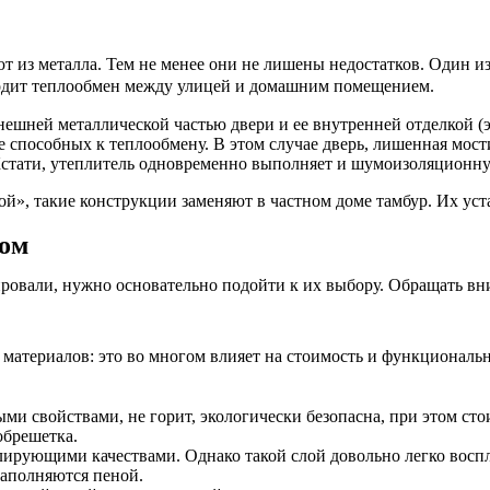
 из металла. Тем не менее они не лишены недостатков. Один из
ходит теплообмен между улицей и домашним помещением.
ешней металлической частью двери и ее внутренней отделкой (
е способных к теплообмену. В этом случае дверь, лишенная мости
 Кстати, утеплитель одновременно выполняет и шумоизоляционну
й», такие конструкции заменяют в частном доме тамбур. Их уст
вом
овали, нужно основательно подойти к их выбору. Обращать вни
материалов: это во многом влияет на стоимость и функциональ
и свойствами, не горит, экологически безопасна, при этом сто
обрешетка.
лирующими качествами. Однако такой слой довольно легко восп
заполняются пеной.