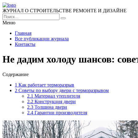
ЖУРНАЛ О СТРОИТЕЛЬСТВЕ РЕМОНТЕ И ДИЗАЙНЕ
Меню
Главная
Все публикации журнала
Контакты
Не дадим холоду шансов: сов
Содержание
1
Как работает терморазрыв
2
Советы по выбору двери с терморазрывом
2.1
Материал утеплителя
2.2
Конструкция двери
2.3
Толщина двери
2.4
Гарантии производителя