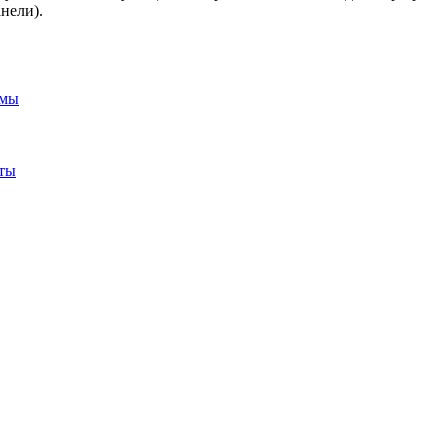
нели).
емы
ты