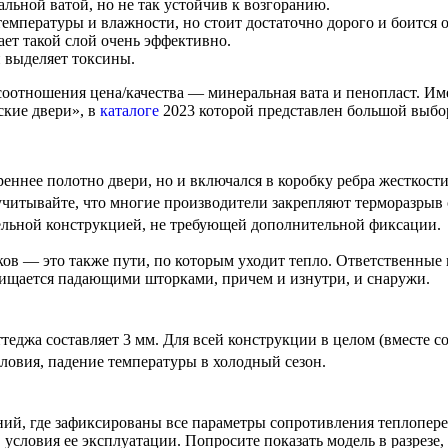
льной ватой, но не так устойчив к возгоранию.
емпературы и влажности, но стоит достаточно дорого и боится о
тает такой слой очень эффективно.
и выделяет токсины.
соотношения цена/качества — минеральная вата и пенопласт. И
кие двери», в
каталоге
2023 которой представлен большой выбо
еннее полотно двери, но и включался в коробку ребра жесткости
читывайте, что многие производители закрепляют терморазрыв 
тельной конструкцией, не требующей дополнительной фиксации.
мков — это также пути, по которым уходит тепло. Ответственны
ищается падающими шторками, причем и изнутри, и снаружи.
еджа составляет 3 мм. Для всей конструкции в целом (вместе со
ловия, падение температуры в холодный сезон.
ний, где зафиксированы все параметры сопротивления теплопере
 условия ее эксплуатации. Попросите показать модель в разрезе,