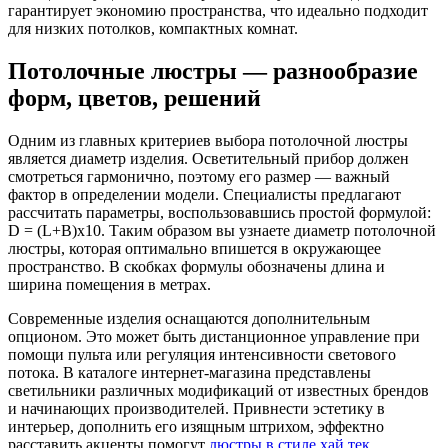
гарантирует экономию пространства, что идеально подходит
для низких потолков, компактных комнат.
Потолочные люстры — разнообразие
форм, цветов, решений
Одним из главных критериев выбора потолочной люстры
является диаметр изделия. Осветительный прибор должен
смотреться гармонично, поэтому его размер — важный
фактор в определении модели. Специалисты предлагают
рассчитать параметры, воспользовавшись простой формулой:
D = (L+B)x10. Таким образом вы узнаете диаметр потолочной
люстры, которая оптимально впишется в окружающее
пространство. В скобках формулы обозначены длина и
ширина помещения в метрах.
Современные изделия оснащаются дополнительным
опционом. Это может быть дистанционное управление при
помощи пульта или регуляция интенсивности светового
потока. В каталоге интернет-магазина представлены
светильники различных модификаций от известных брендов
и начинающих производителей. Привнести эстетику в
интерьер, дополнить его изящным штрихом, эффектно
расставить акценты помогут
люстры в стиле хай тек
,