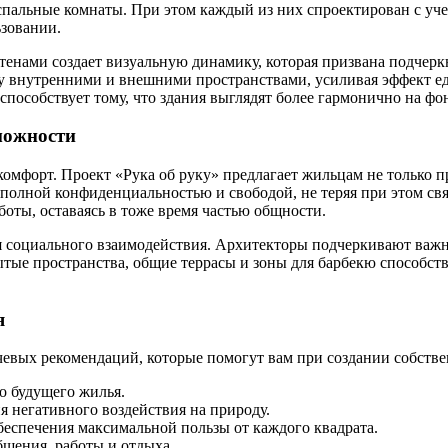
спальные комнаты. При этом каждый из них спроектирован с уче
ьзовании.
нами создает визуальную динамику, которая призвана подчеркн
 внутренними и внешними пространствами, усиливая эффект еди
способствует тому, что здания выглядят более гармонично на 
можности
комфорт. Проект «Рука об руку» предлагает жильцам не только п
олной конфиденциальностью и свободой, не теряя при этом связ
боты, оставаясь в тоже время частью общности.
ния социального взаимодействия. Архитекторы подчеркивают ва
ытые пространства, общие террасы и зоны для барбекю способс
я
чевых рекомендаций, которые помогут вам при создании собстве
 будущего жилья.
я негативного воздействия на природу.
беспечения максимальной пользы от каждого квадрата.
бщения, работы и отдыха.