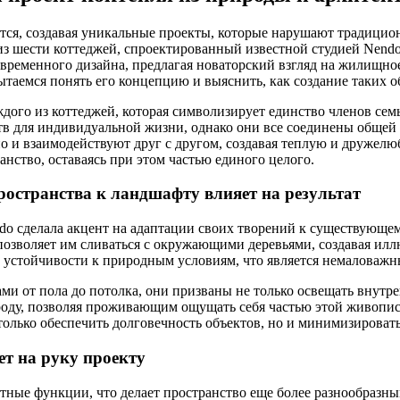
тся, создавая уникальные проекты, которые нарушают традицион
из шести коттеджей, спроектированный известной студией Nend
овременного дизайна, предлагая новаторский взгляд на жилищное
ытаемся понять его концепцию и выяснить, как создание таких 
ждого из коттеджей, которая символизирует единство членов се
нств для индивидуальной жизни, однако они все соединены обще
но и взаимодействуют друг с другом, создавая теплую и дружелю
нство, оставаясь при этом частью единого целого.
ространства к ландшафту влияет на результат
do сделала акцент на адаптации своих творений к существующе
 позволяет им сливаться с окружающими деревьями, создавая ил
го устойчивости к природным условиям, что является немаловаж
ми от пола до потолка, они призваны не только освещать внутр
оду, позволяя проживающим ощущать себя частью этой живописн
только обеспечить долговечность объектов, но и минимизироват
ет на руку проекту
етные функции, что делает пространство еще более разнообраз