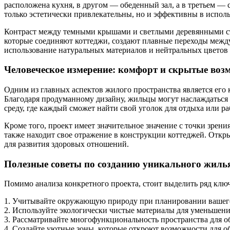
расположена кухня, в другом — обеденный зал, а в третьем — 
только эстетически привлекательны, но и эффективны в испол
Контраст между темными крышами и светлыми деревянными сте
которые соединяют коттеджи, создают плавные переходы между
использование натуральных материалов и нейтральных цветов 
Человеческое измерение: комфорт и скрытые воз
Одним из главных аспектов жилого пространства является его 
Благодаря продуманному дизайну, жильцы могут наслаждаться п
среду, где каждый сможет найти свой уголок для отдыха или ра
Кроме того, проект имеет значительное значение с точки зре
также находит свое отражение в конструкции коттеджей. Откр
для развития здоровых отношений.
Полезные советы по созданию уникального жиль
Помимо анализа конкретного проекта, стоит выделить ряд клю
1. Учитывайте окружающую природу при планировании вашего
2. Используйте экологически чистые материалы для уменьшени
3. Рассматривайте многофункциональность пространства для о
4. Создайте уютные зоны, которые откроют возможности для о