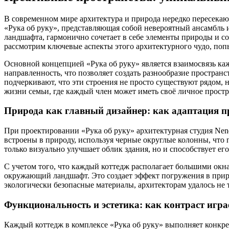
В современном мире архитектура и природа нередко пересекаю
«Рука об руку», представляющая собой невероятный ансамбль 
ландшафта, гармонично сочетает в себе элементы природы и с
рассмотрим ключевые аспекты этого архитектурного чудо, поп
Основной концепцией «Рука об руку» является взаимосвязь ка
направленность, что позволяет создать разнообразие простра
подчеркивают, что эти строения не просто существуют рядом, 
жизни семьи, где каждый член может иметь своё личное простра
Природа как главный дизайнер: как адаптация п
При проектировании «Рука об руку» архитектурная студия Nen
встроены в природу, используя черные округлые колонны, что
только визуально улучшает облик здания, но и способствует е
С учетом того, что каждый коттедж располагает большими окна
окружающий ландшафт. Это создает эффект погружения в прир
экологически безопасные материалы, архитекторам удалось не 
Функциональность и эстетика: как контраст игра
Каждый коттедж в комплексе «Рука об руку» выполняет конкр