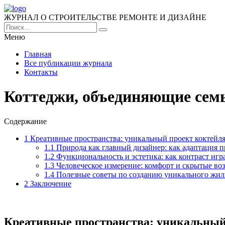
ЖУРНАЛ О СТРОИТЕЛЬСТВЕ РЕМОНТЕ И ДИЗАЙНЕ
Меню
Главная
Все публикации журнала
Контакты
Коттеджи, объединяющие семь
Содержание
1
Креативные пространства: уникальный проект коктейля
1.1
Природа как главный дизайнер: как адаптация пр
1.2
Функциональность и эстетика: как контраст игра
1.3
Человеческое измерение: комфорт и скрытые во
1.4
Полезные советы по созданию уникального жил
2
Заключение
Креативные пространства: уникальный