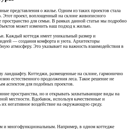
ные представления о жилье. Одним из таких проектов стала
o. Этот проект, воплощенный на склоне живописного
 пространство для семьи. В рамках данной статьи мы подробно
объектов может изменить наш подход к жилью.
мьи. Каждый коттедж имеет уникальный размер и
й идеей — создания комфорта и уюта. Архитекторы
бную атмосферу. Это указывает на важность взаимодействия в
му ландшафту. Коттеджи, размещенные на склоне, гармонично
люзию естественного продолжения леса. Такое решение не
ным аспектом для подобных проектов.
енние пространства, но и открывать захватывающие виды на
ой местности. Вдобавок, используя качественные и
ь их негативное воздействие на окружающую среду.
ным и многофункциональным. Например, в одном коттедже