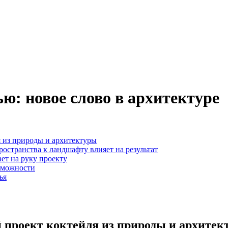
ю: новое слово в архитектуре
 из природы и архитектуры
остранства к ландшафту влияет на результат
ет на руку проекту
зможности
ья
 проект коктейля из природы и архитек