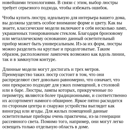
новейшими технологиями. В связи с этим, выбор люстры
требует серьезного подхода, чтобы избежать ошибок.
Чтобы купить люстру, идеальную для интерьера вашего дома,
вы должны уделять особое внимание форме и цвету. Как вы
знаете, классические модели включают в себя несколько ламп,
украшенных тонированным стеклом. Благодаря бронзовому
или металлическому основанию данный осветительный
прибор может быть универсальным. Из-за их форм, люстры
можно разделить на круглые и продолговатые. Таким
образом, расположение лампочек возможно как вдоль линии,
так и в замкнутом контуре.
Длинные модели могут достигать и трех метров.
Преимущество таких люстр состоит в том, что они
распределяют свет довольно равномерно, что означает, что
они прекрасно подходят для узких помещений, в столовой
или в баре. Люстры, лампы которых, прикрученные по
периметру, являются более традиционными, и соответственно
их ассортимент намного обширнее. Яркое пятно расходится
по сторонам центра и снаружи устройства выглядит как
виноград или ягоды. Для жилых помещений данные
осветительные приборы очень практичны, из-за генерации
рассеянного света. Помимо того, например, они могут легко
освещать только отдельную область в доме.