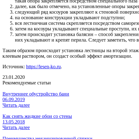
такая опора закрепляется посредством специального паза
далее, как было отмечено, на установленные опоры закре
следующий ряд косоуров закрепляют к стеновой поверхно
на основание конструкции укладывают подступни;
вся лестничная система скрепляется посредством саморез
затем на косоуры укладывают специальные проступи, их 
затем происходит установка балясин – способ закреплени
них укладывают и крепят перила. Следует заметить, что
Таким образом происходит установка лестницы на второй этаж
клеевым раствором, он создаст особый эффект амортизации.
Источник:
https://lesen-ko.ru
.
23.01.2020
Рекомендуемые статьи
Внутреннее обустройство бани
06.09.2019
Читать далее
Как снять жидкие обои со стены
13.05.2018
Читать далее
Преимущества механизированной стяжки