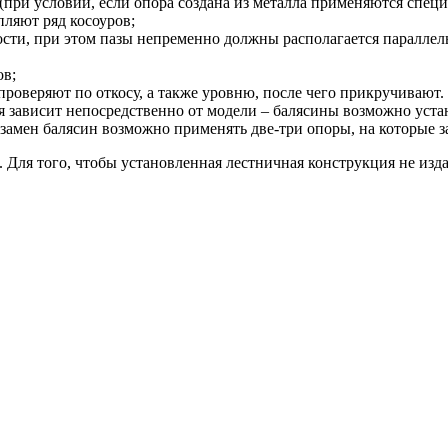
 (при условии, если опора создана из металла применяются спец
пляют ряд косоуров;
сти, при этом пазы непременно должны располагается параллельн
ов;
проверяют по откосу, а также уровню, после чего прикручивают.
я зависит непосредственно от модели – балясины возможно уста
 взамен балясин возможно применять две-три опоры, на которые
. Для того, чтобы установленная лестничная конструкция не из