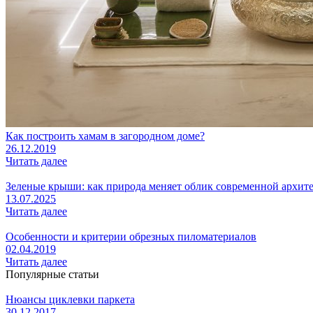
Как построить хамам в загородном доме?
26.12.2019
Читать далее
Зеленые крыши: как природа меняет облик современной архит
13.07.2025
Читать далее
Особенности и критерии обрезных пиломатериалов
02.04.2019
Читать далее
Популярные статьи
Нюансы циклевки паркета
30.12.2017