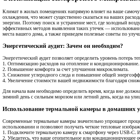
Климат в жилых помещениях напрямую влияет на ваше самочув
охлаждения, что может существенно сказаться на ваших расхо
энергии. Поэтому поиск и устранение мест, где холодный возду
эффективных методов выявления таких утечек — использовани
места вашего дома, а также приведем полезные советы по улу
Энергетический аудит: Зачем он необходим?
Энергетический аудит позволяет определить уровень потерь те
1. Оптимизацию расходов на отопление и кондиционирование.
2. Повышение комфорта за счет улучшения микроклимата.
3. Снижение углеродного следа и повышение общей энергоэфф
4. Увеличение стоимости вашей недвижимости благодаря сниж
Для начала вам необходимо определить время, когда вне должн
зимний день с сильным морозом или летний день, когда на ул
Использование термальной камеры в домашних у
Современные термальные камеры значительно упрощают процесс 
использовании и позволяют получать четкие тепловые изображ
1. Подключите термальную камеру к смартфону через USB-C. Им
2. Убедитесь, что ваше отопительное или кондиционирующее 