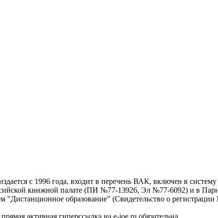
дается с 1996 года, входит в перечень ВАК, включен в систем
ссийской книжной палате (ПИ №77-13926, Эл №77-6092) и в Пари
ем "Дистанционное образование" (Свидетельство о регистрации №
рямая активная гиперссылка на e-joe.ru обязательна.