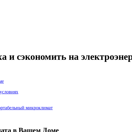
ха и сэкономить на электроэне
ме
условиях
ортабельный микроклимат
ата в Вашем Доме