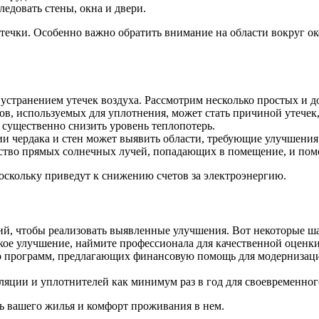
едовать стены, окна и двери.
ечки. Особенно важно обратить внимание на области вокруг ок
 с устранением утечек воздуха. Рассмотрим несколько простых и 
в, используемых для уплотнения, может стать причиной утечек,
существенно снизить уровень теплопотерь.
и чердака и стен может выявить области, требующие улучшения
тво прямых солнечных лучей, попадающих в помещение, и пом
оскольку приведут к снижению счетов за электроэнергию.
ий, чтобы реализовать выявленные улучшения. Вот некоторые ша
окое улучшение, наймите профессионала для качественной оценки
о программ, предлагающих финансовую помощь для модернизации
ляции и уплотнителей как минимум раз в год для своевременно
ь вашего жилья и комфорт проживания в нем.