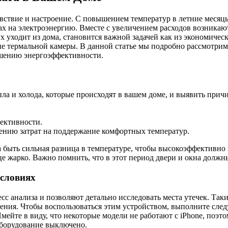
ствие и настроение. С повышением температур в летние месяцы
дах на электроэнергию. Вместе с увеличением расходов возника
х уходит из дома, становится важной задачей как из экономическ
е термальной камеры. В данной статье мы подробно рассмотрим
чшению энергоэффективности.
пла и холода, которые происходят в вашем доме, и выявить при
ективности.
ению затрат на поддержание комфортных температур.
а быть сильная разница в температуре, чтобы высокоэффективно
ице жарко. Важно помнить, что в этот период двери и окна долж
словиях
анализа и позволяют детально исследовать места утечек. Такие 
ения. Чтобы воспользоваться этим устройством, выполните сле
ейте в виду, что некоторые модели не работают с iPhone, поэто
оборудование выключено.