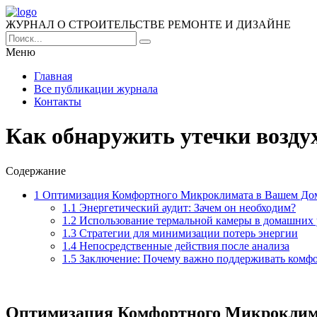
ЖУРНАЛ О СТРОИТЕЛЬСТВЕ РЕМОНТЕ И ДИЗАЙНЕ
Меню
Главная
Все публикации журнала
Контакты
Как обнаружить утечки возду
Содержание
1
Оптимизация Комфортного Микроклимата в Вашем До
1.1
Энергетический аудит: Зачем он необходим?
1.2
Использование термальной камеры в домашних 
1.3
Стратегии для минимизации потерь энергии
1.4
Непосредственные действия после анализа
1.5
Заключение: Почему важно поддерживать комф
Оптимизация Комфортного Микроклим