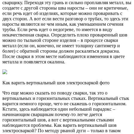
сварщику. Переходя эту грань и сильно проплавляя металл, вы
создаете с другой стороны шва наросты – они не критичные,
если речь идет об изделиях, которые можно проваривать с
двух сторон. А вот если вести разговор о трубах, то здесь эти
наросты являются не чем иным, как уменьшением сечения
трубы. Если речь идет о недогреве, то имеется в виду
некачественная сварка. Определить плохо проваренный шов
можно по тыльной стороне изделия – в процессе сварки
металл (если он, конечно, не имеет толщину сантиметр и
более) с обратной стороны должен раскаляться докрасна.
После сварки в этом месте наблюдаются изменения в цвете
металла и появляется окалина.
Как варить вертикальный шов электросваркой фото
Что еще можно сказать по поводу сварки, так это о
вертикальных и горизонтальных стыках. Вертикальный стык
варится немного проще, чего не скажешь о горизонтальном.
Кстати, здесь наблюдается один небольшой парадокс –
начинающим сварщикам почему-то легче дается
горизонтальный шов, а вот с вертикальными стыками
наблюдаются проблемы. Как варить вертикальный шов
электросваркой? По методу рваной дуги – только в таком