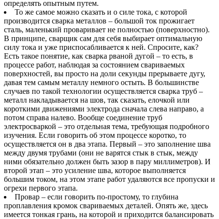
определять опытным путем.
То же самое можно сказать и о силе тока, с которой
производится сварка металлов – большой ток прожигает
сталь, маленький проваривает не полностью (поверхностно).
В принципе, сварщик сам для себя выбирает оптимальную
силу тока и уже приспосабливается к ней. Спросите, как?
Есть такое понятие, как сварка рваной дугой – то есть, в
процессе работ, наблюдая за состоянием свариваемых
поверхностей, вы просто на доли секунды прерываете дугу,
давая тем самым металлу немного остыть. В большинстве
случаев по такой технологии осуществляется сварка труб –
металл накладывается на шов, так сказать, елочкой или
короткими движениями электрода сначала слева направо, а
потом справа налево. Вообще соединение труб
электросваркой – это отдельная тема, требующая подробного
изучения. Если говорить об этом процессе коротко, то
осуществляется он в два этапа. Первый – это заполнение шва
между двумя трубами (они не варятся стык в стык, между
ними обязательно должен быть зазор в пару миллиметров). И
второй этап – это усиление шва, которое выполняется
большим током, на этом этапе работ удаляются все пропуски и
огрехи первого этапа.
Провар – если говорить по-простому, то глубина
проплавления кромок свариваемых деталей. Опять же, здесь
имеется тонкая грань, на которой и приходится балансировать