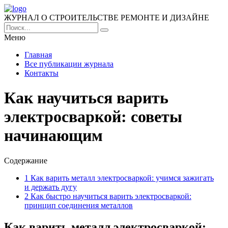
ЖУРНАЛ О СТРОИТЕЛЬСТВЕ РЕМОНТЕ И ДИЗАЙНЕ
Меню
Главная
Все публикации журнала
Контакты
Как научиться варить
электросваркой: советы
начинающим
Содержание
1
Как варить металл электросваркой: учимся зажигать
и держать дугу
2
Как быстро научиться варить электросваркой:
принцип соединения металлов
Как варить металл электросваркой: