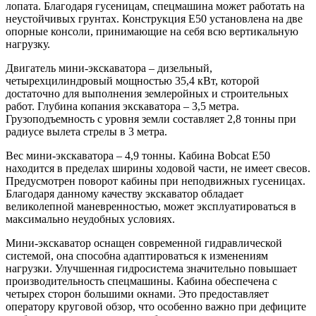
лопата. Благодаря гусеницам, спецмашина может работать на
неустойчивых грунтах. Конструкция E50 установлена на две
опорные консоли, принимающие на себя всю вертикальную
нагрузку.
Двигатель мини-экскаватора – дизельный,
четырехцилиндровый мощностью 35,4 кВт, которой
достаточно для выполнения землеройных и строительных
работ. Глубина копания экскаватора – 3,5 метра.
Грузоподъемность с уровня земли составляет 2,8 тонны при
радиусе вылета стрелы в 3 метра.
Вес мини-экскаватора – 4,9 тонны. Кабина Bobcat E50
находится в пределах ширины ходовой части, не имеет свесов.
Предусмотрен поворот кабины при неподвижных гусеницах.
Благодаря данному качеству экскаватор обладает
великолепной маневренностью, может эксплуатироваться в
максимально неудобных условиях.
Мини-экскаватор оснащен современной гидравлической
системой, она способна адаптироваться к изменениям
нагрузки. Улучшенная гидросистема значительно повышает
производительность спецмашины. Кабина обеспечена с
четырех сторон большими окнами. Это предоставляет
оператору круговой обзор, что особенно важно при дефиците