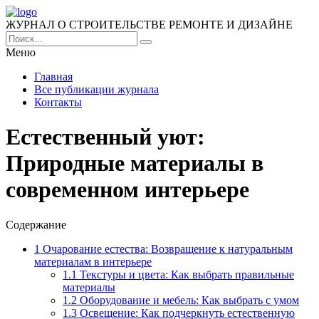
ЖУРНАЛ О СТРОИТЕЛЬСТВЕ РЕМОНТЕ И ДИЗАЙНЕ
Меню
Главная
Все публикации журнала
Контакты
Естественный уют:
Природные материалы в
современном интерьере
Содержание
1
Очарование естества: Возвращение к натуральным
материалам в интерьере
1.1
Текстуры и цвета: Как выбрать правильные
материалы
1.2
Оборудование и мебель: Как выбрать с умом
1.3
Освещение: Как подчеркнуть естественную