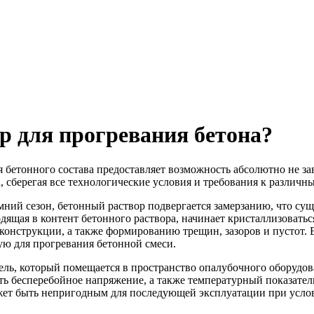
р для прогревания бетона?
 бетонного состава предоставляет возможность абсолютно не зав
, сберегая все технологические условия и требования к различ
мний сезон, бетонный раствор подвергается замерзанию, что сущ
одящая в контент бетонного раствора, начинает кристаллизовать
онструкции, а также формированию трещин, зазоров и пустот. В
ую для прогревания бетонной смеси.
ль, который помещается в пространство опалубочного оборудо
ь бесперебойное напряжение, а также температурный показатель 
ожет быть непригодным для последующей эксплуатации при усло