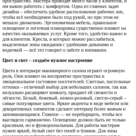
пространство. Мастера проводят много часов у клиентов, и
им важно работать с комфортом. Одна из главных задач
дизайна – обеспечить удобное расположение рабочих зон,
чтобы всё необходимое было под рукой, но при этом не
мешало движению. Эргономичная мебель, правильное
освещение и логичная планировка существенно влияют на
качество оказываемых услуг. Кроме того, удобство важно и
для клиентов. Кресла, в которых можно расслабиться,
выделенные зоны ожидания с удобными диванами и
водичкой — всё это говорит о заботе и внимании.
Цвет и свет – создаём нужное настроение
Цвета в интерьере маникюрного салона играют огромную
роль. Они влияют на восприятие пространства и
эмоциональное состояние посетителей. Светлые, пастельные
оттенки – отличный выбор для небольших салонов, так как
визуально расширяют комнату, придают ей свежести и
лёгкости. Белый, бежевый, нежно-розовый, светло-серый –
самые популярные цвета. Яркие акценты в виде мебели или
декоративных элементов сделают интерьер более живым и
запоминающимся. Главное — не переборщить, чтобы все
выглядело гармонично. Освещение должно быть не только
красивым, но и функциональным. Для работы мастерам
нужен яркий, белый свет без теней и бликов. Для зоны