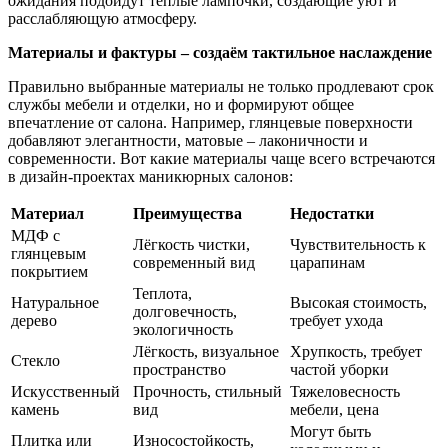
ожидания подойдут тёплые лампочки, создающие уют и
расслабляющую атмосферу.
Материалы и фактуры – создаём тактильное наслаждение
Правильно выбранные материалы не только продлевают срок
службы мебели и отделки, но и формируют общее
впечатление от салона. Например, глянцевые поверхности
добавляют элегантности, матовые – лаконичности и
современности. Вот какие материалы чаще всего встречаются
в дизайн-проектах маникюрных салонов:
Материал
Преимущества
Недостатки
МДФ с
Лёгкость чистки,
Чувствительность к
глянцевым
современный вид
царапинам
покрытием
Теплота,
Натуральное
Высокая стоимость,
долговечность,
дерево
требует ухода
экологичность
Лёгкость, визуальное
Хрупкость, требует
Стекло
пространство
частой уборки
Искусственный
Прочность, стильный
Тяжеловесность
камень
вид
мебели, цена
Могут быть
Плитка или
Износостойкость,