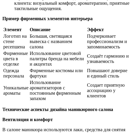
клиента: визуальный комфорт, ароматерапию, приятные
тактильные ощущения.
Пример фирменных элементов интерьера
Элемент
Описание
Эффект
Логотип на
Большая, светящаяся
Подчеркивает
стене
вывеска с названием
профессионализм и
ресепшена
салона
запоминаемость
Фирменные
Использование цветовой
Создаёт гармонию и
цвета в
палитры бренда на мебели
узнаваемость
отделке
и акцентах
Одежда
Фирменные костюмы или
Повышают доверие
персонала
фартуки
и единый стиль
Использование
Создает приятную
Уникальные
ароматизаторов с
ассоциацию у
ароматы
постоянным фирменным
клиентов
запахом
Технические аспекты дизайна маникюрного салона
Вентиляция и комфорт
В салоне маникюра используются лаки, средства для снятия