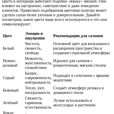
Цвета в интерьере работают подобно «языку» эмоций. Они
влияют на настроение, самочувствие и даже поведение
клиентов. Правильно подобранная цветовая палитра может
сделать салон более уютным и доверительным. Давайте
посмотрим, какие цвета чаще всего используются и что они
символизируют:
Эмоции и
Цвет
Рекомендации для салонов
ощущения
Чистота,
Основной цвет для визуального
Белый
свежесть,
расширения пространства и
свобода
создания стерильной атмосферы
Нежность,
Нежно-
Идеален для салонов с
женственность,
розовый
романтичным, мягким стилем
спокойствие
Баланс,
Подходит в сочетании с яркими
Серый
современность,
акцентами
нейтральность
Тепло, уют,
Создаёт атмосферу релакса и
Бежевый
натуральность
домашнего тепла
Свежесть,
Лучше использовать в
Зелёный
гармония,
аксессуарах и растениях
естественность
Яркие