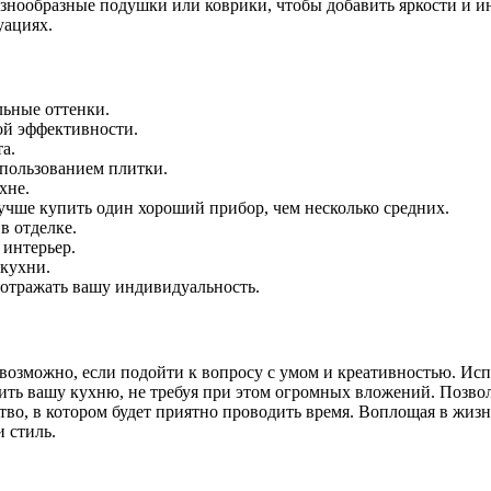
знообразные подушки или коврики, чтобы добавить яркости и ин
уациях.
льные оттенки.
ой эффективности.
а.
спользованием плитки.
хне.
лучше купить один хороший прибор, чем несколько средних.
в отделке.
 интерьер.
 кухни.
 отражать вашу индивидуальность.
возможно, если подойти к вопросу с умом и креативностью. Ис
ить вашу кухню, не требуя при этом огромных вложений. Позволь
во, в котором будет приятно проводить время. Воплощая в жизн
 стиль.