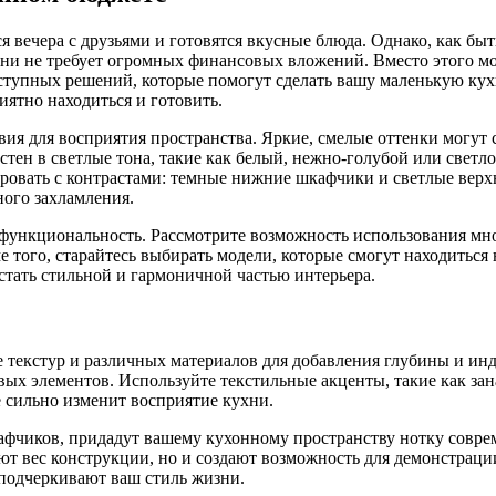
тся вечера с друзьями и готовятся вкусные блюда. Однако, как бы
и не требует огромных финансовых вложений. Вместо этого мож
оступных решений, которые помогут сделать вашу маленькую ку
иятно находиться и готовить.
я для восприятия пространства. Яркие, смелые оттенки могут с
тен в светлые тона, такие как белый, нежно-голубой или светло
ировать с контрастами: темные нижние шкафчики и светлые верх
ого захламления.
а функциональность. Рассмотрите возможность использования м
е того, старайтесь выбирать модели, которые смогут находиться
тать стильной и гармоничной частью интерьера.
текстур и различных материалов для добавления глубины и инд
вых элементов. Используйте текстильные акценты, такие как зан
е сильно изменит восприятие кухни.
кафчиков, придадут вашему кухонному пространству нотку совр
т вес конструкции, но и создают возможность для демонстрации
 подчеркивают ваш стиль жизни.