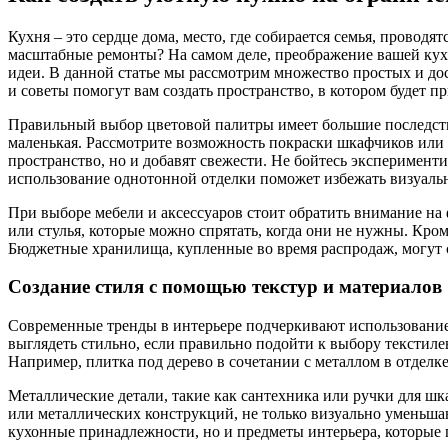
Кухня – это сердце дома, место, где собирается семья, проводя
масштабные ремонты? На самом деле, преображение вашей кухн
идеи. В данной статье мы рассмотрим множество простых и д
и советы помогут вам создать пространство, в котором будет пр
Правильный выбор цветовой палитры имеет большие последстви
маленькая. Рассмотрите возможность покраски шкафчиков или с
пространство, но и добавят свежести. Не бойтесь эксперимент
использование однотонной отделки поможет избежать визуальн
При выборе мебели и аксессуаров стоит обратить внимание н
или стулья, которые можно спрятать, когда они не нужны. Кром
Бюджетные хранилища, купленные во время распродаж, могут с
Создание стиля с помощью текстур и материалов
Современные тренды в интерьере подчеркивают использование 
выглядеть стильно, если правильно подойти к выбору текстиле
Например, плитка под дерево в сочетании с металлом в отделк
Металлические детали, такие как сантехника или ручки для ш
или металлических конструкций, не только визуально уменьшаю
кухонные принадлежности, но и предметы интерьера, которые