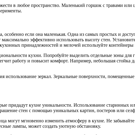
ежести в любое пространство. Маленький горшок с травами или 
перименты.
а, особенно если она маленькая. Одна из самых простых и дост
 максимально эффективно использовать высоту стен. Установит
 кухонных принадлежностей и мелочей используйте контейнеры 
иональности кухни. Попробуйте выделить отдельные зоны для г
легчит работу и повысит комфорт. Например, небольшая стойка д
ия использование зеркал. Зеркальные поверхности, помещенные 
ые придадут кухне уникальности. Использование старинных или
 Украшение стен с помощью уникальных картин, постеров или се
нца могут мгновенно изменить атмосферу в кухне. Не забывайте
есные лампы, может создать уютную обстановку.