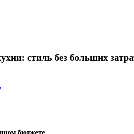
ухни: стиль без больших затра
в
енном бюджете