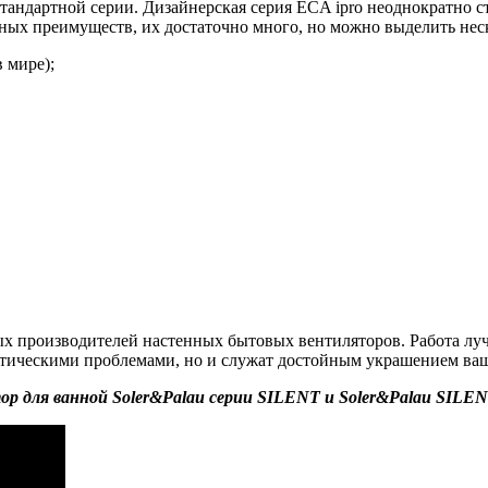
стандартной серии. Дизайнерская серия ECA ipro неоднократно 
ных преимуществ, их достаточно много, но можно выделить нес
 мире);
ных производителей настенных бытовых вентиляторов. Работа л
матическими проблемами, но и служат достойным украшением ва
р для ванной Soler&Palau серии SILENT и Soler&Palau SIL