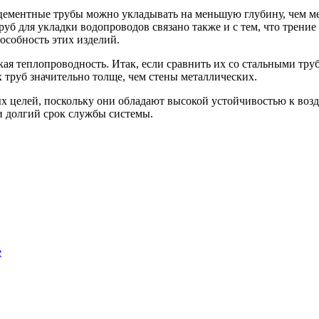
ментные трубы можно укладывать на меньшую глубину, чем метал
б для укладки водопроводов связано также и с тем, что трение
особность этих изделий.
ая теплопроводность. Итак, если сравнить их со стальными тру
х труб значительно толще, чем стены металлических.
ых целей, поскольку они обладают высокой устойчивостью к воз
и долгий срок службы системы.
е