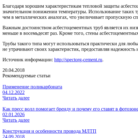
Благодаря хорошим характеристикам тепловой защиты асбестоце
значительном понижении температуры. Использование таких тру
чем в металлических аналогах, что увеличивает пропускную сп
Важным достоинством асбестоцементных труб является их низк
меньше в восемьдесят раз. Кроме того, стены асбестоцементны
Трубы такого типа могут использоваться практически для люб
не утрачивают своих характеристик, предоставляя надежность 
Источник информации:
http://spectorg-cement.ru
.
20.04.2018
Рекомендуемые статьи
Применение поликарбоната
04.12.2022
Читать далее
Как пресс волл помогает бренду и почему его ставят в фотозон
02.01.2026
Читать далее
Конструкция и особенности провода МЛТП
24.09.2018