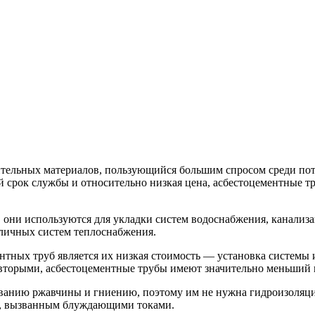
тельных материалов, пользующийся большим спросом среди по
ий срок службы и относительно низкая цена, асбестоцементные 
они используются для укладки систем водоснабжения, канализа
зличных систем теплоснабжения.
ных труб является их низкая стоимость — установка системы из
торыми, асбестоцементные трубы имеют значительно меньший ве
ванию ржавчины и гниению, поэтому им не нужна гидроизоляция,
м, вызванным блуждающими токами.