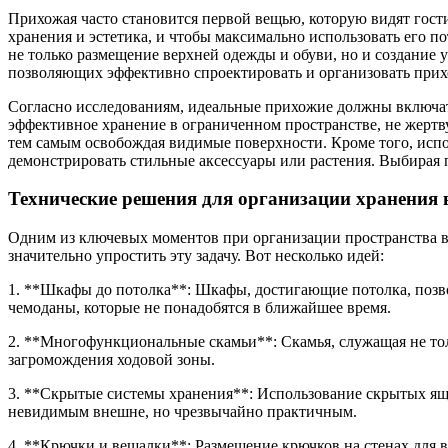
Прихожая часто становится первой вещью, которую видят гости,
хранения и эстетика, и чтобы максимально использовать его 
не только размещение верхней одежды и обуви, но и создание 
позволяющих эффективно спроектировать и организовать прихо
Согласно исследованиям, идеальные прихожие должны включать
эффективное хранение в ограниченном пространстве, не жертву
тем самым освобождая видимые поверхности. Кроме того, испо
демонстрировать стильные аксессуары или растения. Выбирая 
Технические решения для организации хранения 
Одним из ключевых моментов при организации пространства в
значительно упростить эту задачу. Вот несколько идей:
1. **Шкафы до потолка**: Шкафы, достигающие потолка, позво
чемоданы, которые не понадобятся в ближайшее время.
2. **Многофункциональные скамьи**: Скамья, служащая не тол
загромождения ходовой зоны.
3. **Скрытые системы хранения**: Использование скрытых ящ
невидимым внешне, но чрезвычайно практичным.
4. **Крючки и вешалки**: Размещение крючков на стенах для в