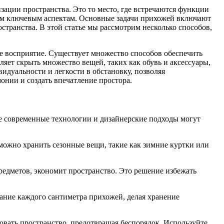
изации пространства. Это то место, где встречаются функции
ким ключевым аспектам. Основные задачи прихожей включают
транства. В этой статье мы рассмотрим несколько способов,
е восприятие. Существует множество способов обеспечить
яет скрыть множество вещей, таких как обувь и аксессуары,
дуальности и легкости в обстановку, позволяя
онии и создать впечатление простора.
е современные технологии и дизайнерские подходы могут
можно хранить сезонные вещи, такие как зимние куртки или
редметов, экономит пространство. Это решение избежать
ание каждого сантиметра прихожей, делая хранение
зовать пространство, предотвращая беспорядок. Используйте