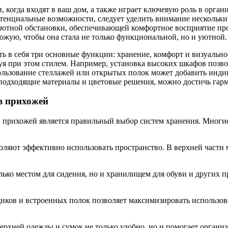
 когда входят в ваш дом, а также играет ключевую роль в орган
потенциальные возможности, следует уделить внимание несколь
уютной обстановки, обеспечивающей комфортное восприятие прос
жую, чтобы она стала не только функциональной, но и уютной.
 в себя три основные функции: хранение, комфорт и визуально
я при этом стилем. Например, установка высоких шкафов позвол
льзование стеллажей или открытых полок может добавить индиви
подходящие материалы и цветовые решения, можно достичь гарм
в прихожей
 прихожей является правильный выбор систем хранения. Многи
ляют эффективно использовать пространство. В верхней части 
ько местом для сидения, но и хранилищем для обуви и других п
иков и встроенных полок позволяет максимизировать использов
ерхней одежды и сумок не только удобно, но и помогает органи